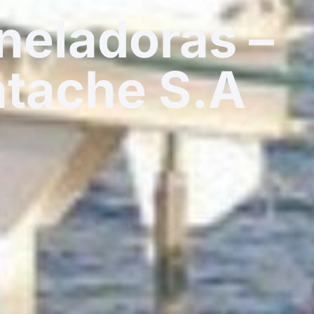
neladoras –
atache S.A