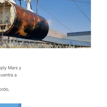
uply Mars y
uentra a
ordo,