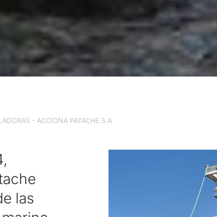
LADORAS - ACCIONA PATACHE S.A
4,
atache
de las