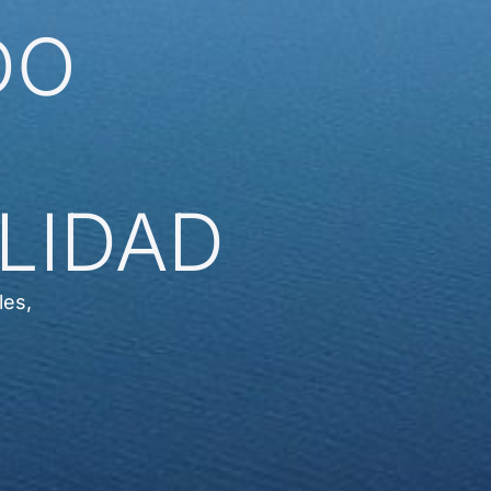
DO
LIDAD
les,