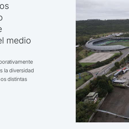
ros
o
e
el medio
aborativamente
 la diversidad
os distintas